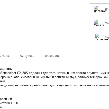
До
Оп
Га
исание
Как купить
Отзывы (0)
лишнего.
Sennheiser CX 80S сделаны для того, чтобы в них просто слушать музык
орошо сбалансированный, чистый и приятный звук, отличается прочной 
ния.
редусмотрен миниатюрный пульт дистанционного управления основными
торонний
йствия 1.2 м
ши