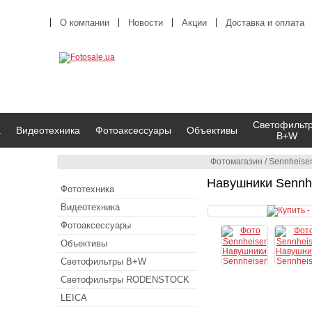
О компании
Новости
Акции
Доставка и оплата
Светофильт
а
Видеотехника
Фотоаксессуары
Объективы
B+W
Фотомагазин
/
Sennheise
Навушники Sennhe
Фототехника
Видеотехника
Фотоаксессуары
Объективы
Светофильтры B+W
Светофильтры RODENSTOCK
LEICA