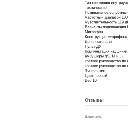
Тип крепления внутриуш
Технические
Номинальное сопротивл
Частотный диапазон 100
Чувствительность 119 д
Варианты подключения Ш
Микрофон
Конструкция микрофона
Дополнительно
Пульт ДУ
Комплектация наушники
амбушюры /(S, M и L);
краткое руководство по
краткое руководство по
Физические
Цвет черный
Вес 10 г
Отзывы
Ваше имя: