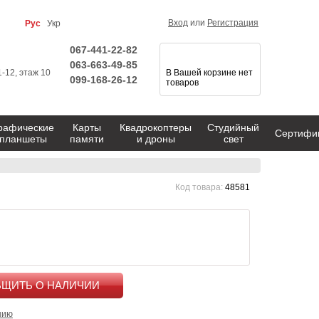
Вход
или
Регистрация
Рус
Укр
067-441-22-82
063-663-49-85
1-12, этаж 10
В Вашей корзине нет
099-168-26-12
товаров
рафические
Карты
Квадрокоптеры
Студийный
Сертифи
планшеты
памяти
и дроны
свет
Код товара:
48581
КУПИТЬ
нию