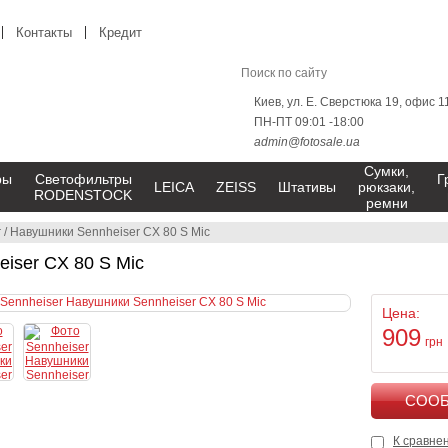
Контакты
Кредит
Киев, ул. Е. Сверстюка 19, офис 1
ПН-ПТ 09:01 -18:00
admin@fotosale.ua
Сумки,
ры
Светофильтры
Г
LEICA
ZEISS
Штативы
рюкзаки,
RODENSTOCK
ремни
r
/
Навушники Sennheiser CX 80 S Mic
iser CX 80 S Mic
Цена:
909
грн
К сравне