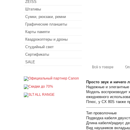
ZEISS
Штативы
Сумки, рюкзаки, ремни
Графические планшеты
Карты памяти
Квадрокоптеры и дроны
Студийный свет
Сертификаты
SALE
Всё о товаре
Оп
Просто звук и ничего 
Надежные и элегантные 
Модель воспроизводит х
ежедневного использова
Плюс, у CX 80S также п
Тип проволочные
Подводка кабеля двухс
Длина кабеля/радиус де
Вид наушников вклады