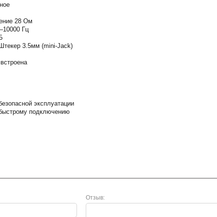
ное
ение 28 Ом
–10000 Гц
Б
текер 3.5мм (mini-Jack)
 встроена
 безопасной эксплуатации
 быстрому подключению
Отзыв: