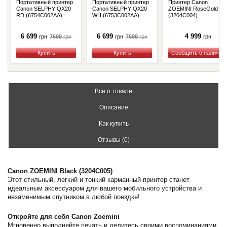
Портативный принтер
Портативный принтер
Принтер Canon
Canon SELPHY QX20
Canon SELPHY QX20
ZOEMINI RoseGold
RD (6754C002AA)
WH (6753C002AA)
(3204C004)
6 699
6 699
4 999
7699
грн
7699
грн
грн
грн
грн
Купить
Купить
Купить
Всё о товаре
Описание
Как купить
Отзывы (0)
Canon ZOEMINI Black (3204C005)
Этот стильный, легкий и тонкий карманный принтер станет
идеальным аксессуаром для вашего мобильного устройства и
незаменимым спутником в любой поездке!
Откройте для себя Canon Zoemini
Мгновенно выполняйте печать и делитесь своими воспоминаниями.