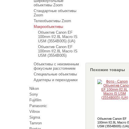
Широкоугольные
объективы Zoom
Стандартные объективы
Zoom
Телеобъективы Zoom
Макрообъективы
Объектив Canon EF
100mm f/2.8L Macro IS
USM (3554B005) (UA)
Объектив Canon EF
100mm f/2.8L Macro IS
USM (3554B005)
Объективы с неизменным
фокусным расстоянием
Похожие товары
Специальные объективы
Адаптеры и переходники
Nikon
Sony
Fujifilm
Panasonic
Viltrox
Sigma
Объектив Canon EF
100mm f/2.8L Macro I
Tamron
USM (3554B005) (UA)
Pentax