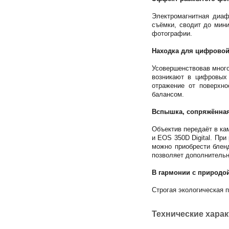
Электромагнитная диаф
съёмки, сводит до мин
фотографии.
Находка для цифрово
Усовершенствовав много
возникают в цифровых 
отражение от поверхно
балансом.
Вспышка, сопряжённая
Объектив передаёт в ка
и EOS 350D Digital. Пр
можно приобрести блен
позволяет дополнительн
В гармонии с природо
Строгая экологическая 
Технические хара