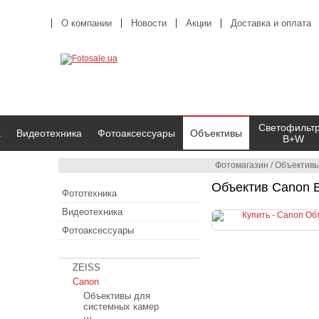
О компании
Новости
Акции
Доставка и оплата
Светофильт
а
Видеотехника
Фотоаксессуары
Объективы
B+W
Фотомагазин
/
Объектив
Объектив Canon 
Фототехника
Видеотехника
Фотоаксессуары
Объективы
ZEISS
Canon
Объективы для
системных камер