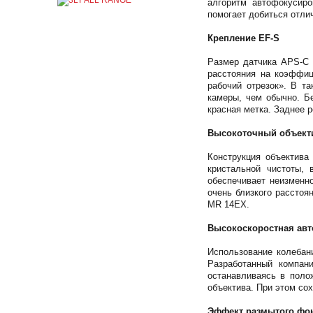
алгоритм автофокусиро
помогает добиться отли
Крепление EF-S
Размер датчика APS-C 
расстояния на коэффиц
рабочий отрезок». В т
камеры, чем обычно. Б
красная метка. Заднее 
Высокоточный объект
Конструкция объектива
кристальной чистоты, 
обеспечивает неизменн
очень близкого расстоя
MR 14EX.
Высокоскоростная ав
Использование колебан
Разработанный компан
останавливаясь в поло
объектива. При этом со
Эффект размытого фо