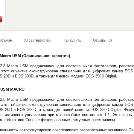
исание
Характеристики
Как купить
Отзывы (0)
 Macro USM (Официальная гарантия)
/2.8 Macro USM предназначен для состоявшихся фотографов, работа
 этот объектив сконструирован специально для цифровых камер EOS
S 20D и EOS 300D, а также для новой модели EOS 350D Digital.
8 USM MACRO
/2.8 Macro USM предназначен для состоявшихся фотографов, работа
 этот объектив сконструирован специально для цифровых камер EOS
S 20D и EOS 300D, а также для новой модели EOS 350D Digital. Фоку
т истинного увеличения при макросъёмке составляет 1:1. Это очень 
ого объектива Canon с фиксированным фокусным расстоянием.
сшумность автофокусировки обеспечивают разработанные компанией Can