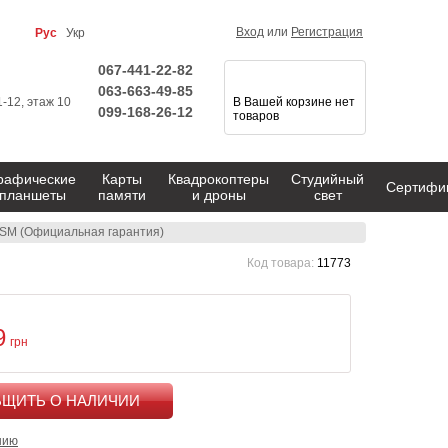
Вход
или
Регистрация
Рус
Укр
067-441-22-82
063-663-49-85
1-12, этаж 10
В Вашей корзине нет
099-168-26-12
товаров
рафические
Карты
Квадрокоптеры
Студийный
Сертифи
планшеты
памяти
и дроны
свет
USM (Официальная гарантия)
Код товара:
11773
9
грн
КУПИТЬ
нию