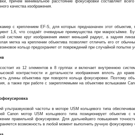
вки, причем минимальное расстояние фокусировки составляет всего 
чного качества изображения.
камер с креплением EF-S, для которых предназначен этот объектив,
иент 1,6, что создаёт очевидные преимущества при макросъёмке. Бу
акой системе круг изображения имеет меньший радиус, а задняя линз
елая метка на креплении объектива позволяет отличить его от обычны
резиновое кольцо предохраняет от повреждений при случайной попытке 
ив
 состоит из 12 элементов в 8 группах и включает внутреннюю систем
высокой контрастности и детальности изображения вплоть до крае
ость длины объектива при повороте кольца фокусировки. Поэтому объ
ния, а также при работе с закрепляемыми на объективе вспышками Ca
тофокусировка
ий ультразвуковой частоты в моторе USM кольцевого типа обеспечивае
ией Canon мотор USM кольцевого типа позиционирует объектив с 
жении правильной фокусировки. Для дальнейшего повышения точности
храняется возможность в любой момент выполнить ручную фокусировку 
на