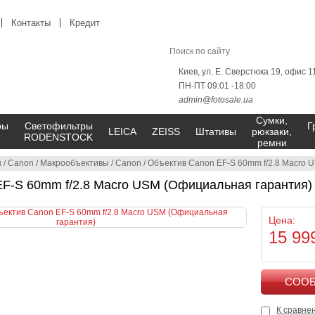
Контакты
Кредит
Киев, ул. Е. Сверстюка 19, офис 1
ПН-ПТ 09:01 -18:00
admin@fotosale.ua
Сумки,
ры
Светофильтры
Г
LEICA
ZEISS
Штативы
рюкзаки,
RODENSTOCK
ремни
ы
/
Canon
/
Макрообъективы
/
Canon
/
Объектив Canon EF-S 60mm f/2.8 Macro 
EF-S 60mm f/2.8 Macro USM (Официальная гарантия)
Цена:
15 99
К сравне