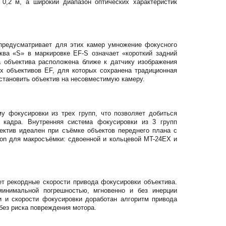
0,2 м, а широкий диапазон оптических характеристик
 предусматривает для этих камер умножение фокусного
ква «S» в маркировке EF-S означает «короткий задний
а объектива расположена ближе к датчику изображения
х объективов EF, для которых сохранена традиционная
установить объектив на несовместимую камеру.
у фокусировки из трех групп, что позволяет добиться
в кадра. Внутренняя система фокусировки из 3 групп
ектив идеален при съёмке объектов переднего плана с
non для макросъёмки: сдвоенной и кольцевой MT-24EX и
т рекордные скорости привода фокусировки объектива.
минимальной погрешностью, мгновенно и без инерции
 и скорости фокусировки доработан алгоритм привода
без риска повреждения мотора.