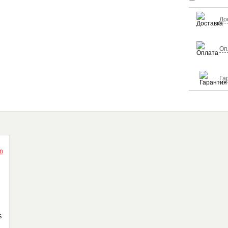
До
Оп
Га
S