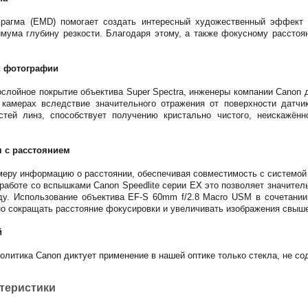
рагма (EMD) помогает создать интересный художественный эффект 
имума глубину резкости. Благодаря этому, а также фокусному расстоя
й фотографии
слойное покрытие объектива Super Spectra, инженеры компании Canon 
камерах вследствие значительного отражения от поверхности датчи
стей линз, способствует получению кристально чистого, неискажён
 с расстоянием
меру информацию о расстоянии, обеспечивая совместимость с системой
и работе со вспышками Canon Speedlite серии EX это позволяет значите
ду. Использование объектива EF-S 60mm f/2.8 Macro USM в сочетании 
о сокращать расстояние фокусировки и увеличивать изображения свыш
й
политика Canon диктует применение в нашей оптике только стекла, не с
ктеристики