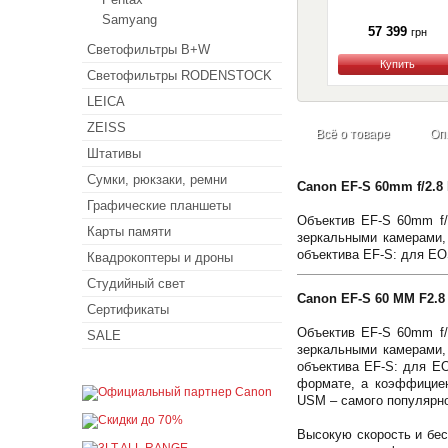
Samyang
57 399
грн
Светофильтры B+W
Купить
Светофильтры RODENSTOCK
LEICA
ZEISS
Всё о товаре
Оп
Штативы
Сумки, рюкзаки, ремни
Canon EF-S 60mm f/2.8
Графические планшеты
Объектив EF-S 60mm f
Карты памяти
зеркальными камерами,
объектива EF-S: для EO
Квадрокоптеры и дроны
Студийный свет
Canon EF-S 60 MM F2.
Сертификаты
Объектив EF-S 60mm f
SALE
зеркальными камерами,
объектива EF-S: для EO
формате, а коэффициен
USM – самого популярн
Высокую скорость и бе