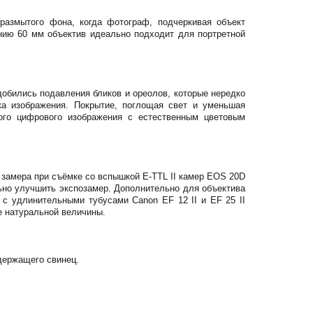
размытого фона, когда фотограф, подчеркивая объект
нию 60 мм объектив идеально подходит для портретной
добились подавления бликов и ореолов, которые нередко
ка изображения. Покрытие, поглощая свет и уменьшая
ного цифрового изображения с естественным цветовым
 замера при съёмке со вспышкой E-TTL II камер EOS 20D
льно улучшить экспозамер. Дополнительно для объектива
с удлинительными тубусами Canon EF 12 II и EF 25 II
е натуральной величины.
одержащего свинец.