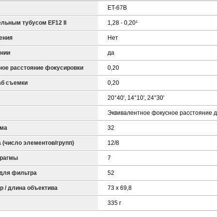
ET-67B
льным тубусом EF12 II
1,28 - 0,20¹
ения
Нет
янии
да
ое расстояние фокусировки
0,20
б съемки
0,20
20°40', 14°10', 24°30'
Эквивалентное фокусное расстояние д
гма
32
 (число элементов/групп)
12/8
фрагмы
7
 для фильтра
52
 / длина объектива
73 x 69,8
335 г