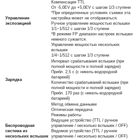
Компенсация TTL
От -5,0EV до +5,0EV с шагом 1/3 ступени
*При определенных условиях съемки эта
Управление
настройка может не отображаться.
экспозицией
Ручное управление мощностью вспышки
1/1~1/512 с шагом 1/3 ступени
*В режиме FP диапазон настроек вспышки
немного сужается.
Управление мощностью нескольких
вспышек
1/4~1/512 с шагом 1/3 ступени
Интервал срабатывания вспышки (при
полной мощности и полной зарядке)
Прибл. 2,5 с (с никель-водородной
батареей)
Зарядка
Количество срабатываний вспышки (при
полной мощности и полной зарядке)
Прибл. 170 раз (с никель-водородной
батареей)
Метод обмена данными
Оптическая передача
Режимы работы
Ведущее устройство (TTL / ручное
Беспроводная
управление / несколько вспышек / OFF)
система из
Ведомое устройство (TTL / ручное
нескольких вспышек
управление / несколько вспышек / OFF)