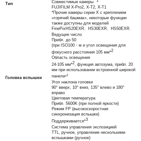
*1
Совместимые камеры
Tип
FUJIFILM X-Pro2, X-T2, X-T1
*Прочие камеры серии X с креплением
«горячий башмак», некоторые функции
также доступны для моделей
FinePixHS20EXR、HS30EXR、HS50EXR.
Ведущее число
Прибл. до 50
(при ISO100・м и угол освещения для
2
фокусного расстояния 105 мм*
Область освещения
2
24-105 мм*
, функция автозума, прибл. 20
мм при использовании встроенной широкой
2
панели
*
Головка вспышки
Угол наклона головки
90° вверх, 10° вниз, 135° влево и 180°
вправо
Цветовая температура
Прибл. 5600K (при полной яркости)
Режим FP (высокоскоростная
синхронизация вспышки)
3
Поддерживается*
Система управления экспозицией
TTL, ручное, управление несколькими
вспышками (ручное)