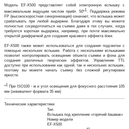
Модель EF-X500 представляет собой электронную вспышку с
1
максимальным ведущим числом прибл. 50*
. Поддержка режима
FP (высокоскоростная синхронизация) означает, что вспышка может
срабатывать при любой выдержке. Благодаря этому вы можете
полностью сосредоточиться на съемке даже в тех случаях, когда
требуется короткая выдержка, например, при почти максимально
открытой диафрагмой для создания красивого эффекта боке.
EF-X500 также может использоваться для создания подсветки с
помощью нескольких вспышек. Работа с несколькими вспышками
позволит контролировать освещение объекта съемки и фона для
создания различных творческих эффектов. Управление TTL
доступно при использовании как одной, так и нескольких вспышек,
поэтому вы можете начать съемку без сложной регулировки
яркости.
1
*
При ISO100・м и угол освещения для фокусного расстояния 105
мм (эквивалент формата 35 мм)
Технические характеристики
Тип
Вспышка под крепление «горячий башмак»
Номер модели
EF-X500