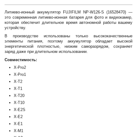
Литиево-ионный аккумулятор FUJIFILM NP-W126-S (16528470) —
это современная литиево-ионная батарея для фото и видеокамер,
которая обеспечит длительное время автономной работы вашему
устройству.
В производстве использованы только высококачественные
элементы питания, поэтому аккумулятор обладает высокой
энергетической плотностью, низким саморазрядом, сохраняет
заряд даже при длительном использовании.
Совместимость:
X-Pro2
X-Pro1
X-T2
X-T1
X-T20
X-T10
X-E2S
X-E2
X-E1
X-M1