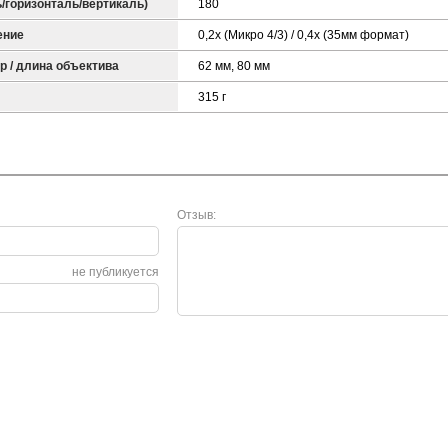
ь/горизонталь/вертикаль)
180
ение
0,2x (Микро 4/3) / 0,4x (35мм формат)
 / длина объектива
62 мм, 80 мм
315 г
Отзыв:
не публикуется