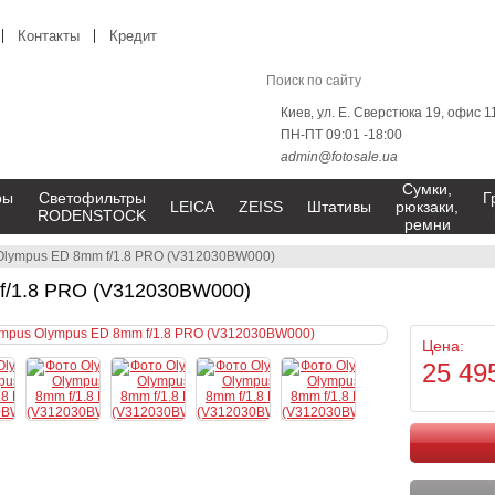
Контакты
Кредит
Киев, ул. Е. Сверстюка 19, офис 1
ПН-ПТ 09:01 -18:00
admin@fotosale.ua
Сумки,
ры
Светофильтры
Г
LEICA
ZEISS
Штативы
рюкзаки,
RODENSTOCK
ремни
Olympus ED 8mm f/1.8 PRO (V312030BW000)
f/1.8 PRO (V312030BW000)
Цена:
25 49