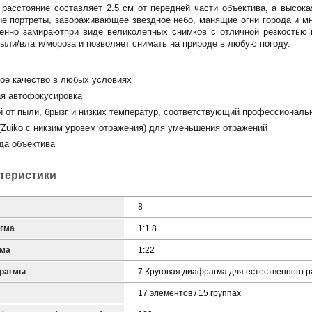
расстояние составляет 2.5 см от передней части объектива, а высока
е портреты, завораживающее звездное небо, манящие огни города и мн
нно замираютпри виде великолепных снимков с отличной резкостью п
пыли/влаги/мороза и позволяет снимать на природе в любую погоду.
 качество в любых условиях
 автофокусировка
от пыли, брызг и низких температур, соответствующий профессиональ
iko с никзим уровем отражения) для уменьшения отражений
а объектива
ктеристики
8
гма
1:1.8
гма
1:22
фрагмы
7 Круговая диафрагма для естественного 
17 элементов / 15 группах