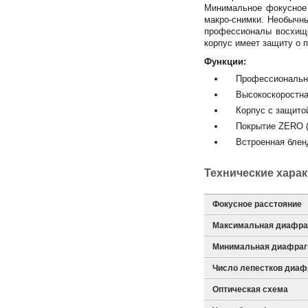
Минимальное фокусное 
макро-снимки. Необычны
профессионалы восхище
корпус имеет защиту о 
Функции:
Профессиональное
Высокоскоростная
Корпус с защитой 
Покрытие ZERO (Zu
Встроенная бленд
Технические хара
Фокусное расстояние
Максимальная диафра
Минимальная диафра
Число лепестков диа
Оптическая схема