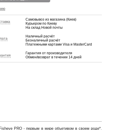
нию
Самовывоз из магазина (Киев)
ставка
Курьером по Киеву
На склад Новой почты
Наличный расчёт
лата
Безналичный расчёт
Платежными картами Visa и MasterCard
Гарантия от производителя
рантия
Обмен/возврат в течении 14 дней
isheye PRO - первым в мире объетивом в своем роде*.