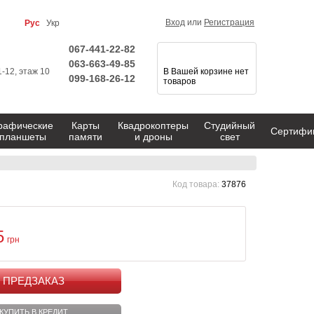
Вход
или
Регистрация
Рус
Укр
067-441-22-82
063-663-49-85
1-12, этаж 10
В Вашей корзине нет
099-168-26-12
товаров
рафические
Карты
Квадрокоптеры
Студийный
Сертифи
планшеты
памяти
и дроны
свет
Код товара:
37876
5
грн
КУПИТЬ
КУПИТЬ В КРЕДИТ