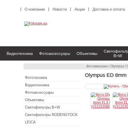
О компании
Новости
Акции
Доставка и оплата
Светофильт
а
Видеотехника
Фотоаксессуары
Объективы
B+W
Фотомагазин
/
Olympus
/
Olympus ED 8mm 
Фототехника
Видеотехника
Фотоаксессуары
Объективы
Светофильтры B+W
Светофильтры RODENSTOCK
LEICA