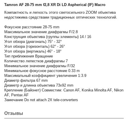
Tamron AF 28-75 mm f2,8 XR Di LD Aspherical (IF) Macro
Компактность и легкость этого светосильного ZOOM объектива
недостижима средствами традиционных оптических технологий.
Фокусное расстояние 28-75 mm
Максимальное значение диафрагмы F/2.8
Конструкция объектива (группы элементы) 14 / 16
Угол обзора (диагональ) 75° - 32°
Угол обзора (горизонталь) 62° - 26°
Угол обзора (вертикаль) 46° - 18°
Тип приближения Вращение
Количество лепестков диафрагмы 7
Минимальное значение диафрагмы F/32
Минимальное фокусное расстояние 0.33 m
Максимальный коэффициент увеличения 1:3.9
Диаметр фильтра 67 mm
Диаметр и длинна объектива 73x92 mm
Крепление (Байонет) Совместим: Canon AF, Konika Minolta AF, Nikon
AF, Pentax AF
Замечание Do not attach 2X tele-converters
Отзывы