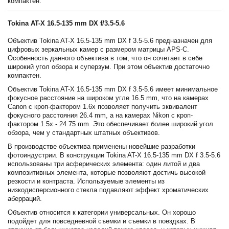
компактен.
Tokina AT-X 16.5-135 mm DX f/3.5-5.6
Объектив Tokina AT-X 16.5-135 mm DX f 3.5-5.6 предназначен для
цифровых зеркальных камер с размером матрицы APS-C.
Особенность данного объектива в том, что он сочетает в себе
широкий угол обзора и суперзум. При этом объектив достаточно
компактен.
Объектив Tokina AT-X 16.5-135 mm DX f 3.5-5.6 имеет минимальное
фокусное расстояние на широком угле 16.5 mm, что на камерах
Canon с кроп-фактором 1.6х позволяет получить эквивалент
фокусного расстояния 26.4 mm, а на камерах Nikon с кроп-
фактором 1.5х - 24.75 mm. Это обеспечивает более широкий угол
обзора, чем у стандартных штатных объективов.
В производстве объектива применены новейшие разработки
фотоиндустрии. В конструкции Tokina AT-X 16.5-135 mm DX f 3.5-5.6
использованы три асферических элемента: один литой и два
композитивных элемента, которые позволяют достичь высокой
резкости и контраста. Используемые элементы из
низкодисперсионного стекла подавляют эффект хроматических
аберраций.
Объектив относится к категории универсальных. Он хорошо
подойдет для повседневной съемки и съемки в поездках. В