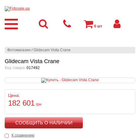
0
шт
Фотомагазин
/
Glidecam Vista Crane
Glidecam Vista Crane
Код товара:
017492
Цена:
182 601
грн
КУПИТЬ
К сравнению