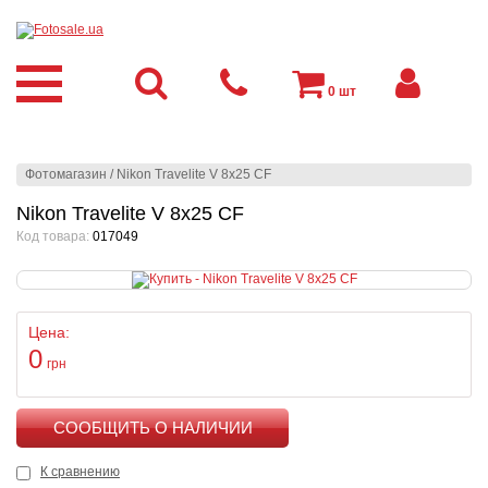
0
шт
Фотомагазин
/
Nikon Travelite V 8x25 CF
Nikon Travelite V 8x25 CF
Код товара:
017049
Цена:
0
грн
КУПИТЬ
К сравнению