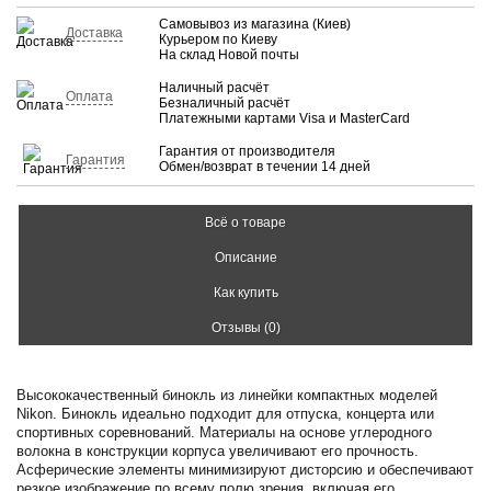
Самовывоз из магазина (Киев)
Доставка
Курьером по Киеву
На склад Новой почты
Наличный расчёт
Оплата
Безналичный расчёт
Платежными картами Visa и MasterCard
Гарантия от производителя
Гарантия
Обмен/возврат в течении 14 дней
Всё о товаре
Описание
Как купить
Отзывы (0)
Высококачественный бинокль из линейки компактных моделей
Nikon. Бинокль идеально подходит для отпуска, концерта или
спортивных соревнований. Материалы на основе углеродного
волокна в конструкции корпуса увеличивают его прочность.
Асферические элементы минимизируют дисторсию и обеспечивают
резкое изображение по всему полю зрения, включая его