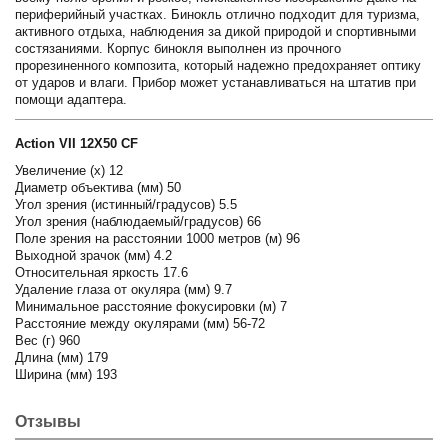
периферийный участках. Бинокль отлично подходит для туризма,
активного отдыха, наблюдения за дикой природой и спортивными
состязаниями. Корпус бинокля выполнен из прочного
прорезиненного композита, который надежно предохраняет оптику
от ударов и влаги. Прибор может устанавливаться на штатив при
помощи адаптера.
Action VII 12X50 CF
Увеличение (х) 12
Диаметр объектива (мм) 50
Угол зрения (истинный/градусов) 5.5
Угол зрения (наблюдаемый/градусов) 66
Поле зрения на расстоянии 1000 метров (м) 96
Выходной зрачок (мм) 4.2
Относительная яркость 17.6
Удаление глаза от окуляра (мм) 9.7
Минимальное расстояние фокусировки (м) 7
Расстояние между окулярами (мм) 56-72
Вес (г) 960
Длина (мм) 179
Ширина (мм) 193
Отзывы