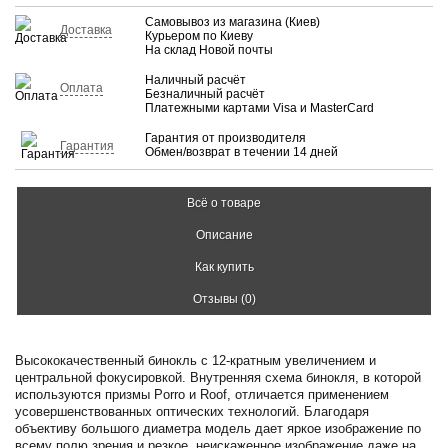
Самовывоз из магазина (Киев)
Доставка
Курьером по Киеву
На склад Новой почты
Наличный расчёт
Оплата
Безналичный расчёт
Платежными картами Visa и MasterCard
Гарантия от производителя
Гарантия
Обмен/возврат в течении 14 дней
Всё о товаре
Описание
Как купить
Отзывы (0)
Высококачественный бинокль с 12-кратным увеличением и
центральной фокусировкой. Внутренняя схема бинокля, в которой
используются призмы Porro и Roof, отличается применением
усовершенствованных оптических технологий. Благодаря
объективу большого диаметра модель дает яркое изображение по
всему полю зрения и резкое, неискаженное изображение даже на