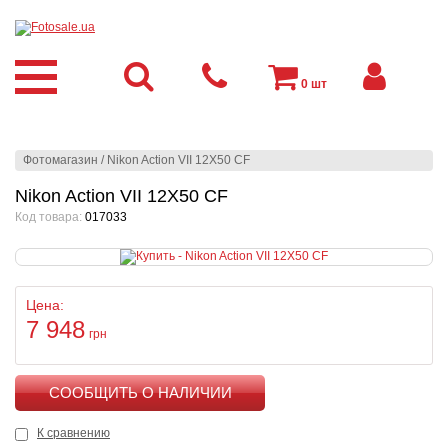
0
шт
Фотомагазин
/
Nikon Action VII 12X50 CF
Nikon Action VII 12X50 CF
Код товара:
017033
Цена:
7 948
грн
КУПИТЬ
К сравнению