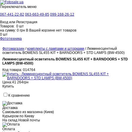
Переключатель меню
067-441-22-82
063-663-49-85
099-168-26-12
Вход
или
Регистрация
Товаров:
0
шт
на сумму:
0
грн
В Вашей корзине нет товаров
0
шт
Фототехника
Системные фотокамеры
Canon
Nikon
Sony
Fujifilm
Panasonic
Компактные фотокамеры
Canon
Panasonic
Fujifilm
Nikon
Pentax (Ricoh)
Фотомагазин
/
комплекты с лампами и шторками
/
Люминесцентный
Sony
Зеркальные фотокамеры
Canon
Nikon
Пленочные фотокамеры
осветитель BOWENS SL455 KIT + BARNDOORS + STD LAMPS (BW-4500)
Фотокамеры моментальной печати
Leica Sofort
Canon
Люминесцентный осветитель BOWENS SL455 KIT + BARNDOORS + STD
Видеотехника
LAMPS (BW-4500)
Профессиональное видео
Видеокамеры
Обективы Canon Cine
Комплекты
Код товара:
014764
Canon Cine
Видеокамеры
Canon
Panasonic
JVC
Sony
Аксессуары
Оборудование для видеосъемки ZACUTO
Стедикамы и
плечевые упоры
DJI
Zhiyun-tech
Цена:
41 264
грн
FeiYu
Manfrotto
Foton
Накамерный свет
Aputure
Meike
Canon
Купить
Logocam
Tecpro Fillini
Мониторы накамерные
Lilliput
Фотоаксессуары
К сравнению
Аккумуляторы
Canon
Nikon
PowerPlant
Sony
Адаптеры для объективов
Батарейные блоки
Canon
Fujifilm
Panasonic
Pentax
Sony
Бленды для объективов
Внешние видоискатели
Микрофоны
Canon
Доставка
Sony
Rode
Sennheiser
Hollyland
BOYA
Panasonic
Самовывоз из магазина (Киев)
Сетевые адаптеры
Canon
Nikon
Panasonic
Pentax
Sony
Olympus
Курьером по Киеву
Фотовспышки
Canon
Nikon
Sony
На склад Новой почты
Pentax
Godox
Фотопринтеры
Профессиональные фотопринтеры
Фотопринтеры термосублимационные
Расходные материалы
Оплата
Объективы