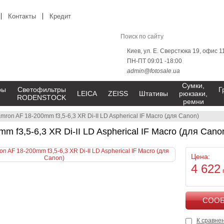
Контакты
Кредит
Киев, ул. Е. Сверстюка 19, офис 1
ПН-ПТ 09:01 -18:00
admin@fotosale.ua
Сумки,
ры
Светофильтры
Г
LEICA
ZEISS
Штативы
рюкзаки,
RODENSTOCK
ремни
mron AF 18-200mm f3,5-6,3 XR Di-II LD Aspherical IF Macro (для Сanon)
m f3,5-6,3 XR Di-II LD Aspherical IF Macro (для Сano
Цена:
4 622
К сравне