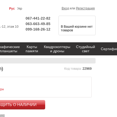
Вход
или
Регистрация
Рус
Укр
067-441-22-82
063-663-49-85
1-12, этаж 10
В Вашей корзине нет
099-168-26-12
товаров
рафические
Карты
Квадрокоптеры
Студийный
Сертифи
планшеты
памяти
и дроны
свет
n)
Код товара:
22969
грн
КУПИТЬ
нию