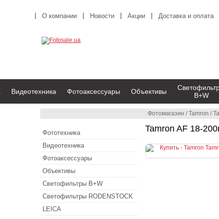
О компании
Новости
Акции
Доставка и оплата
Светофильт
а
Видеотехника
Фотоаксессуары
Объективы
B+W
Фотомагазин
/
Tamron
/
Ta
Tamron AF 18-200m
Фототехника
Видеотехника
Фотоаксессуары
Объективы
Светофильтры B+W
Светофильтры RODENSTOCK
LEICA