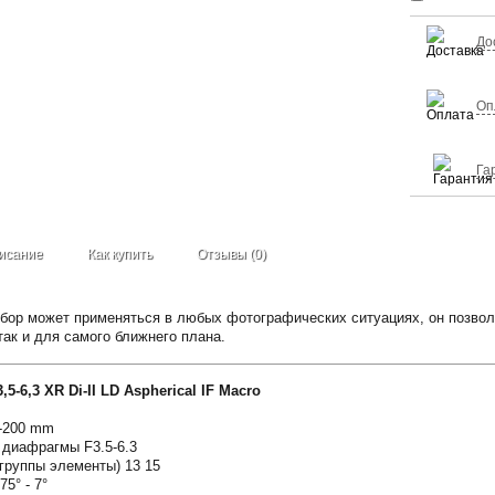
До
Оп
Га
исание
Как купить
Отзывы (0)
бор может применяться в любых фотографических ситуациях, он позвол
так и для самого ближнего плана.
5-6,3 XR Di-II LD Aspherical IF Macro
8-200 mm
 диафрагмы F3.5-6.3
(группы элементы) 13 15
75° - 7°