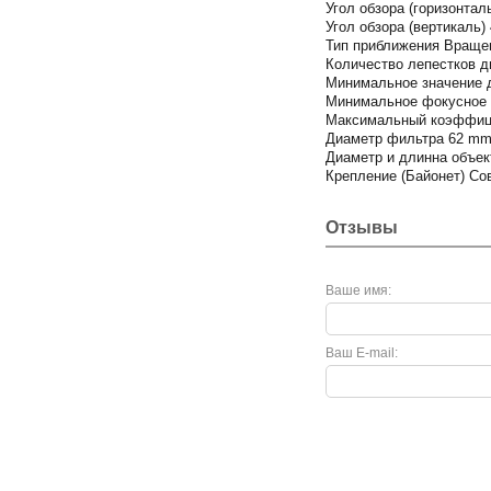
Угол обзора (горизонталь)
Угол обзора (вертикаль) 4
Тип приближения Враще
Количество лепестков 
Минимальное значение 
Минимальное фокусное 
Максимальный коэффици
Диаметр фильтра 62 m
Диаметр и длинна объек
Крепление (Байонет) Сов
Отзывы
Ваше имя:
Ваш E-mail: