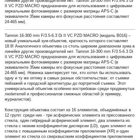
линейке других производителей нет. Tamron 16-300 mm F/3.5-6.3 Di
II VC PZD MACRO предназначен для использования с цифровыми
зеркальными фотокамерами с размером матрицы АРS-С (в
эквиваленте 35мм камеры его фокусные расстояния составляют
24-465 мм).
Tamron 16-300 mm F/3.5-6.3 Di II VC PZD MACRO (модель В016) –
новый уникальный зум-объектив, кратность которого составляет
18.8! Аналогичного объектива со столь широким диапазоном зума в
линейке других производителей нет. Tamron 16-300 mm F/3.5-6.3 Di
II VC PZD MACRO предназначен для использования с цифровыми
зеркальными фотокамерами с размером матрицы АРS-С (в
эквиваленте 35мм камеры его фокусные расстояния составляют
24-465 мм). Новинка заинтересует тех, кто хотел бы использовать
одну и ту же оптику в самых разных обстоятельствах: от съемки
пейзажей и городской архитектуры до портретной съемки. Этот
универсальный объектив особенно востребован среди продвинутых
любителей и профессионалов смежных областей (к примеру,
журналистов).
Конструкция объектива состоит из 16 элементов, объединённых в
12 групп: среди них - три асферических элемента из прессованного
стекла, один гибридный асферический элемент, два элемента из
стекла с низким коэффициентом дисперсии (LD), один элемент из
стекла с повышенным коэффициентом преломления (XR) и один
элемент из стекла со сверхвысоким коэффициентом преломления