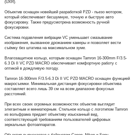
(UXR).
Объектив оснащен новейшей разработкой PZD - пьезо мотором,
который обеспечивает бесшумную, точную и быструю авто
фокусировку. Также предусмотрена возможность ручной
фокусировки.
Система подавления вибрации VC уменьшает смазывание
изображения, вызванное дрожанием камеры и позволяет вести
съёмку без штатива на максимальном зуме.
Влагозащитное кольцо, которым оснащен Tamron 16-300mm F/3.5-
6.3 Di II VC PZD MACRO обеспечивает комфортную работу с
оптикой в дождливую погоду.
Tamron 16-300mm F/3.5-6.3 Di II VC PZD MACRO оснащен функцией
макросъемки. Минимальная дистанция фокусировки объектива
составляет всего лишь 39 см на всем диапазоне фокусных
расстояний.
При всех своих огромных возможностях объектив выглядит
элегантным и миниатюрным. Стильное кольцо с логотипом Tamron
из вольфрама придает объективу изысканный вид,
соответствующий требованиям пользователей цифровых
зеркальных фотоаппаратов.
Объектив выпускается с байонетом Canon, Nikon и Sony.